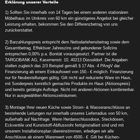
Erklärung unserer Vorteile
1) Sollten Sie innerhalb von 14 Tagen bei einem anderen stationären
Möbelhaus im Umkreis von 60 km ein günstigeres Angebot bei gleicher
Leistung erhalten, bekommen Sie den Differenzbetrag von uns
zurückerstattet.
2) Barzahlungspreis entspricht dem Nettodarlehensbetrag sowie dem
Gesamtbetrag. Effektiver Jahreszins und gebundener Sollzins
entsprechen 0,00% p.a. Bonität vorausgesetzt. Partner ist die
TARGOBANK AG, Kasernenstr. 10, 40213 Düsseldorf. Die Angaben
stellen zugleich das 2/3 Beispiel gemäß § 17 Abs. 4 PAngV dar.
Finanzierung ab einem Einkaufswert von 150.- € möglich. Finanzierung
nur für Neubestellungen gültig. Gilt nicht auf reduzierte Ware im Haus,
mit Sonderpreis kenntlich gemachte Produkte im Haus (Aktionspreis)
und bereits getätigte Aufträge. Nicht mit anderen Aktionen kombinierbar.
Nur in ausgewählten Aktionszeiträumen.
3) Montage Ihrer neuen Küche sowie Strom- & Wasseranschlüsse an
bestehende Leitungen nur innerhalb unseres Lieferradius von 50 km,
außerhalb auf Nachfrage. Wenn Herdanschlussdose, Steckdosen,
Eckventile und Kunststoff-Abflussrohr fertiginstalliert sind und mit
unserem Installationsplan übereinstimmen, erledigen wir alle
Anschlüsse ab einem Warenwert von 4500.- €. Gilt bei Küchen-