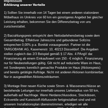
Impressum
Erklärung unserer Vorteile
1) Sollten Sie innerhalb von 14 Tagen bei einem anderen stationären
Möbelhaus im Umkreis von 60 km ein günstigeres Angebot bei gleicher
Leistung erhalten, bekommen Sie den Differenzbetrag von uns
zurückerstattet.
2) Barzahlungspreis entspricht dem Nettodarlehensbetrag sowie dem
Gesamtbetrag. Effektiver Jahreszins und gebundener Sollzins
entsprechen 0,00% p.a. Bonität vorausgesetzt. Partner ist die
TARGOBANK AG, Kasernenstr. 10, 40213 Düsseldorf. Die Angaben
stellen zugleich das 2/3 Beispiel gemäß § 17 Abs. 4 PAngV dar.
Finanzierung ab einem Einkaufswert von 150.- € möglich. Finanzierung
nur für Neubestellungen gültig. Gilt nicht auf reduzierte Ware im Haus,
mit Sonderpreis kenntlich gemachte Produkte im Haus (Aktionspreis)
und bereits getätigte Aufträge. Nicht mit anderen Aktionen kombinierbar.
Nur in ausgewählten Aktionszeiträumen.
3) Montage Ihrer neuen Küche sowie Strom- & Wasseranschlüsse an
bestehende Leitungen nur innerhalb unseres Lieferradius von 50 km,
außerhalb auf Nachfrage. Wenn Herdanschlussdose, Steckdosen,
Eckventile und Kunststoff-Abflussrohr fertiginstalliert sind und mit
unserem Installationsplan übereinstimmen, erledigen wir alle