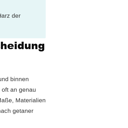
arz der
cheidung
 und binnen
t oft an genau
aße, Materialien
nach getaner