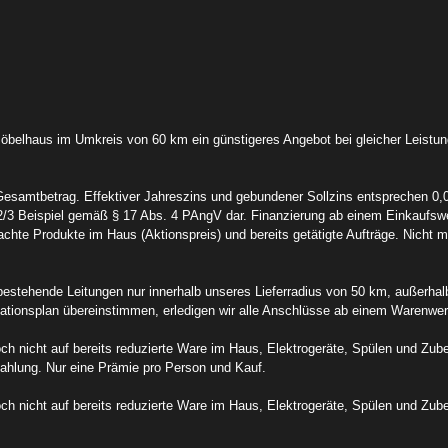
 Möbelhaus im Umkreis von 60 km ein günstigeres Angebot bei gleicher Leistu
Gesamtbetrag. Effektiver Jahreszins und gebundener Sollzins entsprechen 0
2/3 Beispiel gemäß § 17 Abs. 4 PAngV dar. Finanzierung ab einem Einkaufswert
achte Produkte im Haus (Aktionspreis) und bereits getätigte Aufträge. Nicht 
bestehende Leitungen nur innerhalb unseres Lieferradius von 50 km, außerh
llationsplan übereinstimmen, erledigen wir alle Anschlüsse ab einem Warenwe
edoch nicht auf bereits reduzierte Ware im Haus, Elektrogeräte, Spülen und Z
szahlung. Nur eine Prämie pro Person und Kauf.
edoch nicht auf bereits reduzierte Ware im Haus, Elektrogeräte, Spülen und Zu