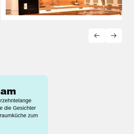
Helle Landhaus-Küche zum Wohlfühlen
eam
hrzehntelange
e die Gesichter
e Traumküche zum