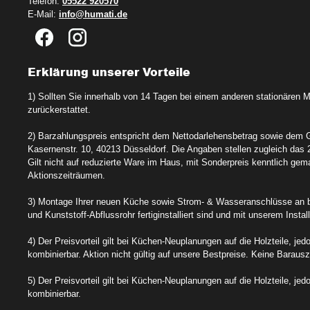
Telefon:
05522 920570
E-Mail:
info@humati.de
Erklärung unserer Vorteile
1) Sollten Sie innerhalb von 14 Tagen bei einem anderen stationären
zurückerstattet.
2) Barzahlungspreis entspricht dem Nettodarlehensbetrag sowie dem 
Kasernenstr. 10, 40213 Düsseldorf. Die Angaben stellen zugleich das 
Gilt nicht auf reduzierte Ware im Haus, mit Sonderpreis kenntlich gem
Aktionszeiträumen.
3) Montage Ihrer neuen Küche sowie Strom- & Wasseranschlüsse an 
und Kunststoff-Abflussrohr fertiginstalliert sind und mit unserem Insta
4) Der Preisvorteil gilt bei Küchen-Neuplanungen auf die Holzteile, j
kombinierbar. Aktion nicht gültig auf unsere Bestpreise. Keine Barau
5) Der Preisvorteil gilt bei Küchen-Neuplanungen auf die Holzteile, j
kombinierbar.